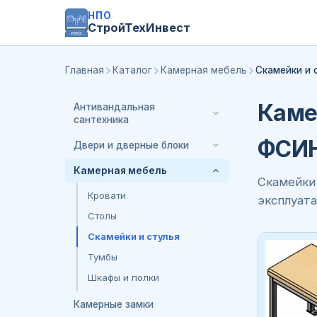
НПО
СтройТехИнвест
Главная
Каталог
Камерная мебель
Скамейки и 
Каме
Антивандальная
сантехника
ФСИН
Двери и дверные блоки
Камерная мебель
Скамейки 
Кровати
эксплуата
Столы
Скамейки и стулья
Тумбы
Шкафы и полки
Камерные замки