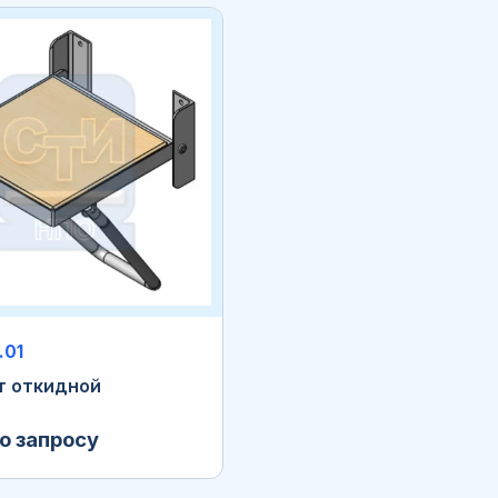
.01
т откидной
о запросу